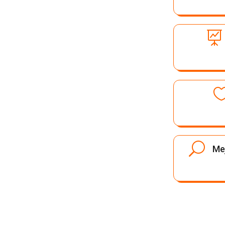

U
Me