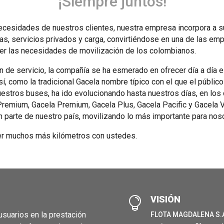
¡Siempre juntos!
ecesidades de nuestros clientes, nuestra empresa incorpora a s
s, servicios privados y carga, convirtiéndose en una de las em
cer las necesidades de movilización de los colombianos.
n de servicio, la compañía se ha esmerado en ofrecer día a día 
í, como la tradicional Gacela nombre típico con el que el público
uestros buses, ha ido evolucionando hasta nuestros días, en los 
emium, Gacela Premium, Gacela Plus, Gacela Pacific y Gacela V
n parte de nuestro país, movilizando lo más importante para nos
r muchos más kilómetros con ustedes.
VISIÓN

usuarios en la prestación
FLOTA MAGDALENA S.A.