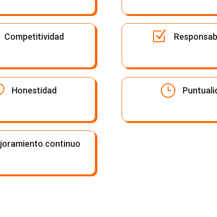
Z
Competitividad
Responsabi

}
Honestidad
Puntuali
joramiento continuo