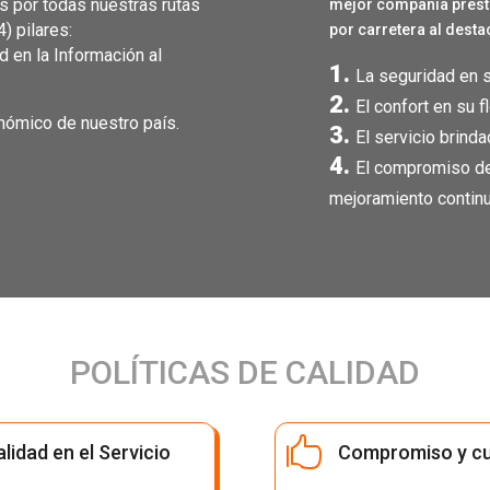
os por todas nuestras rutas
mejor compañía presta
4) pilares:
por carretera al desta
d en la Información al
La seguridad en 
El confort en su f
nómico de nuestro país.
El servicio brind
El compromiso de
mejoramiento continu
POLÍTICAS DE CALIDAD

lidad en el Servicio
Compromiso y cu